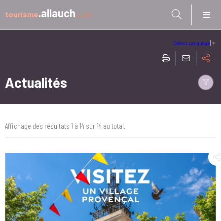
Aller à:
.allauch
tourisme
.com
Select Language
▼
Actualités
Affichage des résultats 1 à 14 sur 14 au total.