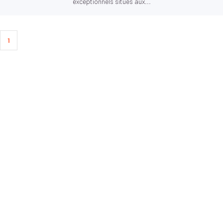
exceptionnels situés aux...
1