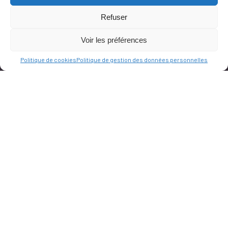
Refuser
Ce site est protégé par reCAPTCHA et la
politique de vie privée
et les
termes de
Voir les préférences
service
Google s'appliquent.
Politique de cookies
Politique de gestion des données personnelles