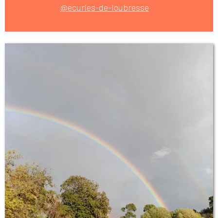
@ecuries-de-loubresse