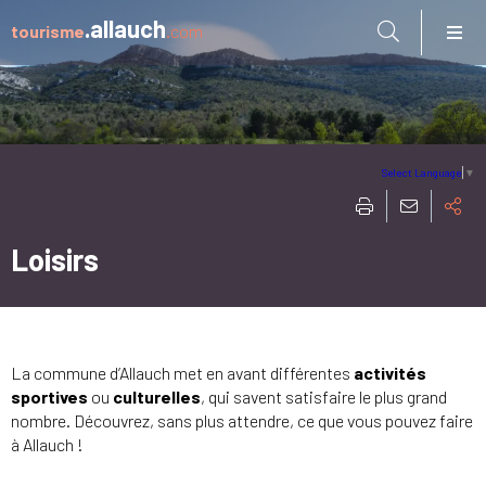
Aller à:
.allauch
tourisme
.com
Select Language
▼
Loisirs
La commune d’Allauch met en avant différentes
activités
sportives
ou
culturelles
, qui savent satisfaire le plus grand
nombre. Découvrez, sans plus attendre, ce que vous pouvez faire
à Allauch !