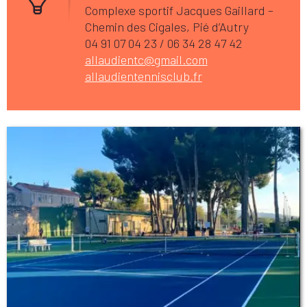
Complexe sportif Jacques Gaillard –
Chemin des Cigales, Pié d’Autry
04 91 07 04 23 / 06 34 28 47 42
allaudientc@gmail.com
allaudientennisclub.fr