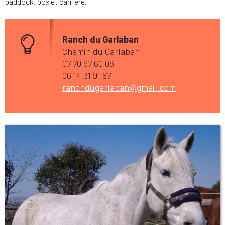
paddock, box et carrière.
Ranch du Garlaban
Chemin du Garlaban
07 70 67 60 06
06 14 31 91 87
ranchdugarlaban@gmail.com