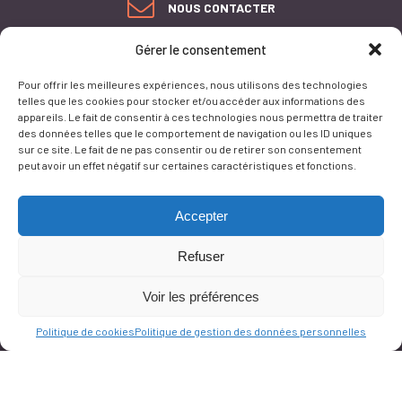
NOUS CONTACTER
Gérer le consentement
PLAN DU SITE
ACCESSIBILITÉ
Pour offrir les meilleures expériences, nous utilisons des technologies
CONFORMITÉ AU RGAA
telles que les cookies pour stocker et/ou accéder aux informations des
MENTIONS LÉGALES
appareils. Le fait de consentir à ces technologies nous permettra de traiter
POLITIQUE DE GESTION
des données telles que le comportement de navigation ou les ID uniques
DES DONNÉES
sur ce site. Le fait de ne pas consentir ou de retirer son consentement
PERSONNELLES
peut avoir un effet négatif sur certaines caractéristiques et fonctions.
GESTION DES COOKIES
Accepter
Refuser
Ce site est protégé par reCAPTCHA et la
politique de vie privée
et les
termes de
Voir les préférences
service
Google s'appliquent.
Politique de cookies
Politique de gestion des données personnelles