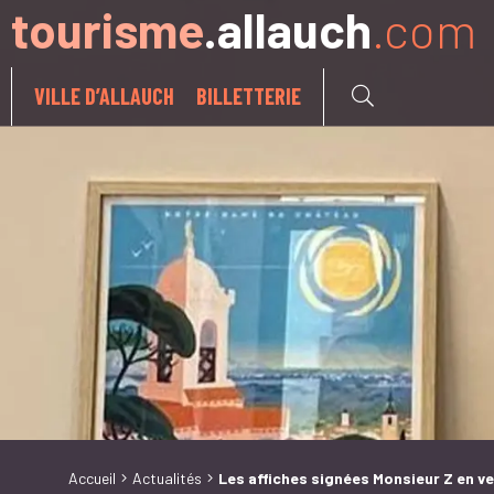
tourisme
.allauch
.com
Aller à:
VILLE D’ALLAUCH
BILLETTERIE
Accueil
Actualités
Les affiches signées Monsieur Z en v