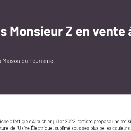
s Monsieur Z en vente 
la Maison du Tourisme.
he à l’effigie d’Allauch en juillet 2022, l’artiste propose une tr
turel de l’Usine Électrique, sublimé sous ses plus belles couleurs