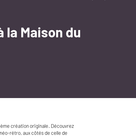
à la Maison du
oisième création originale. Découvrez
 néo-rétro, aux côtés de celle de