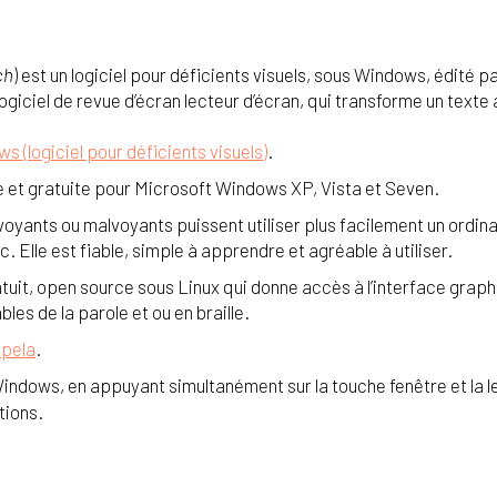
ch
) est un logiciel pour déficients visuels, sous Windows, édité 
 logiciel de revue d’écran lecteur d’écran, qui transforme un texte 
s (logiciel pour déficients visuels)
.
re et gratuite pour Microsoft Windows XP, Vista et Seven.
voyants ou malvoyants puissent utiliser plus facilement un ordin
 Elle est fiable, simple à apprendre et agréable à utiliser.
atuit, open source sous Linux qui donne accès à l’interface graphi
es de la parole et ou en braille.
pela
.
ndows, en appuyant simultanément sur la touche fenêtre et la l
tions.