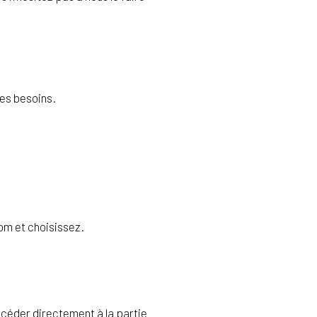
les besoins.
om et choisissez.
ccéder directement à la partie