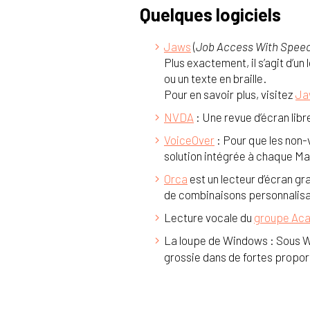
Quelques logiciels
Jaws
(
Job Access With Spee
Plus exactement, il s’agit d’un
ou un texte en braille.
Pour en savoir plus, visitez
Jaw
NVDA
: Une revue d’écran lib
VoiceOver
: Pour que les non-
solution intégrée à chaque Mac.
Orca
est un lecteur d’écran gr
de combinaisons personnalisabl
Lecture vocale du
groupe Aca
La loupe de Windows : Sous Wi
grossie dans de fortes propor