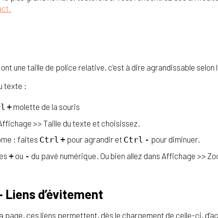
act.
nt une taille de police relative, c’est à dire agrandissable selon 
u texte :
molette de la souris
rl
+
Affichage >> Taille du texte et choisissez.
ome : faites
pour agrandir et
pour diminuer.
Ctrl
+
Ctrl
-
hes
ou
du pavé numérique. Ou bien allez dans Affichage >> Zo
+
-
– Liens d’évitement
a page, ces liens permettent, dès le chargement de celle-ci, d’a