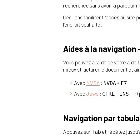
recherchée sans avoir à parcourir l
Ces liens facilitent l’accès au sit
l’endroit souhaité.
Aides à la navigation
Vous pouvez à l’aide de votre aide
mieux structurer le document et ain
Avec
NVDA
:
+
NVDA
F7
Avec
Jaws
:
+
+
(
CTRL
INS
;
Navigation par tabula
Appuyez sur
et répétez jusqu’à
Tab