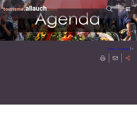
Aller à:
.allauch
tourisme
.com
Select Language
▼