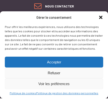
NOUS CONTACTER
Gérer le consentement
PLAN DU SITE
ACCESSIBILITÉ
Pour offrir les meilleures expériences, nous utilisons des technologies
CONFORMITÉ AU RGAA
telles que les cookies pour stocker et/ou accéder aux informations des
MENTIONS LÉGALES
appareils. Le fait de consentir à ces technologies nous permettra de traiter
POLITIQUE DE GESTION
des données telles que le comportement de navigation ou les ID uniques
DES DONNÉES
sur ce site. Le fait de ne pas consentir ou de retirer son consentement
PERSONNELLES
peut avoir un effet négatif sur certaines caractéristiques et fonctions.
GESTION DES COOKIES
Accepter
Refuser
Ce site est protégé par reCAPTCHA et la
politique de vie privée
et les
termes de
Voir les préférences
service
Google s'appliquent.
Politique de cookies
Politique de gestion des données personnelles