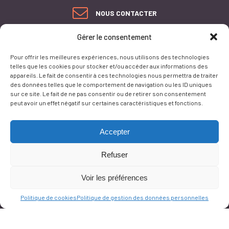
NOUS CONTACTER
Gérer le consentement
PLAN DU SITE
ACCESSIBILITÉ
Pour offrir les meilleures expériences, nous utilisons des technologies
CONFORMITÉ AU RGAA
telles que les cookies pour stocker et/ou accéder aux informations des
MENTIONS LÉGALES
appareils. Le fait de consentir à ces technologies nous permettra de traiter
POLITIQUE DE GESTION
des données telles que le comportement de navigation ou les ID uniques
DES DONNÉES
sur ce site. Le fait de ne pas consentir ou de retirer son consentement
PERSONNELLES
peut avoir un effet négatif sur certaines caractéristiques et fonctions.
GESTION DES COOKIES
Accepter
Refuser
Ce site est protégé par reCAPTCHA et la
politique de vie privée
et les
termes de
Voir les préférences
service
Google s'appliquent.
Politique de cookies
Politique de gestion des données personnelles