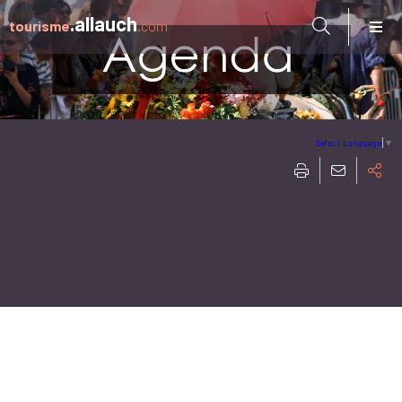
Aller à:
.allauch
tourisme
.com
Select Language
▼