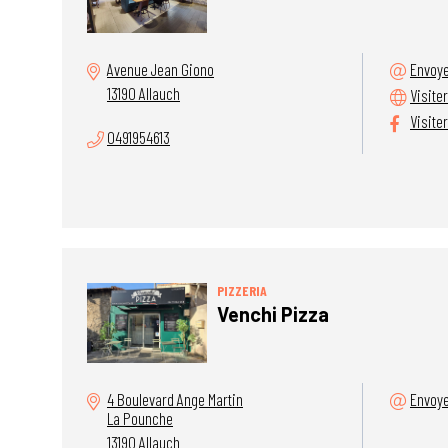
Avenue Jean Giono
Envoye
13190 Allauch
Visiter
Visite
0491954613
PIZZERIA
Venchi Pizza
4 Boulevard Ange Martin
Envoye
La Pounche
13190 Allauch