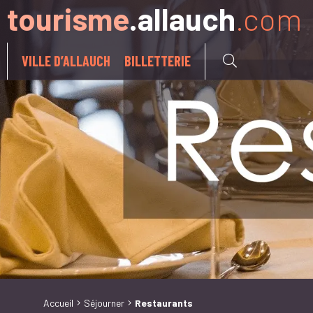
tourisme
.allauch
.com
Aller à:
VILLE D’ALLAUCH
BILLETTERIE
Accueil
Séjourner
Restaurants