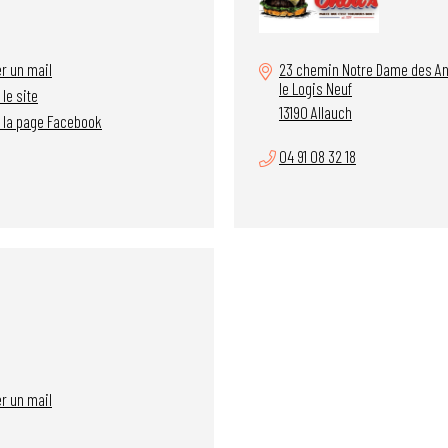
r un mail
23 chemin Notre Dame des A
le Logis Neuf
 le site
13190 Allauch
r la page Facebook
04 91 08 32 18
r un mail