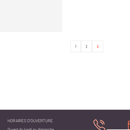
1
2
3
HORAIRES D’OUVERTURE
Ouvert du lundi au dimanche