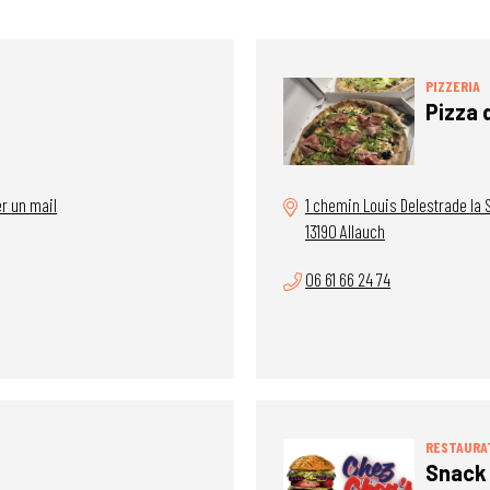
PIZZERIA
Pizza 
r un mail
1 chemin Louis Delestrade la S
13190 Allauch
06 61 66 24 74
RESTAURA
Snack