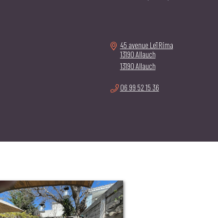
45 avenue Leï Rima
13190 Allauch
13190 Allauch
06 99 52 15 36