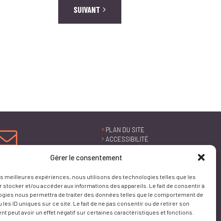
SUIVANT
PLAN DU SITE
ACCESSIBILITÉ
CONFORMITÉ AU
RGAA
NOUS
Gérer le consentement
NTACTER
MENTIONS
LÉGALES
les meilleures expériences, nous utilisons des technologies telles que les
POLITIQUE DE
 stocker et/ou accéder aux informations des appareils. Le fait de consentir à
GESTION DES
ogies nous permettra de traiter des données telles que le comportement de
DONNÉES
PERSONNELLES
 les ID uniques sur ce site. Le fait de ne pas consentir ou de retirer son
GESTION DES
 peut avoir un effet négatif sur certaines caractéristiques et fonctions.
COOKIES