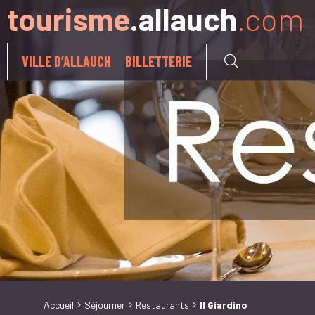
tourisme
.allauch
.com
Aller à:
VILLE D’ALLAUCH
BILLETTERIE
Accueil
Séjourner
Restaurants
Il Giardino