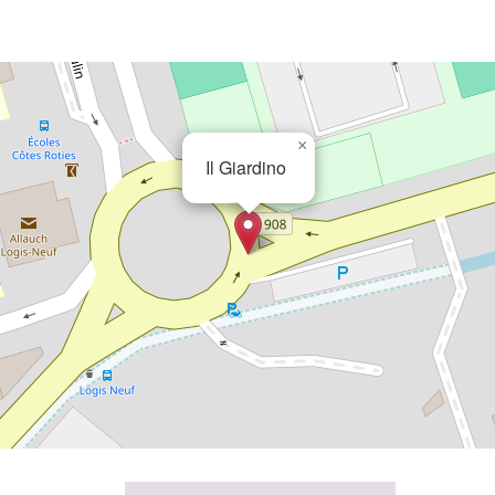
×
Il Giardino