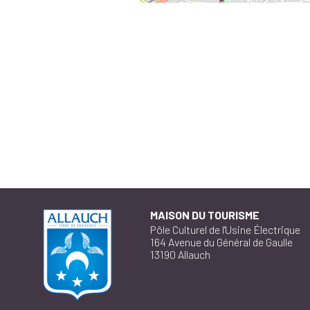
MAISON DU TOURISME
Pôle Culturel de l'Usine Électrique
164 Avenue du Général de Gaulle
13190 Allauch