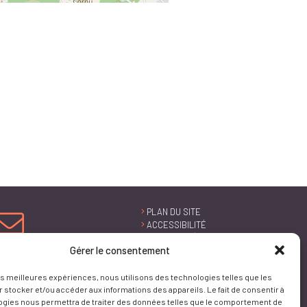
PLAN DU SITE
ACCESSIBILITÉ
CONFORMITÉ AU
RGAA
NOUS
Gérer le consentement
NTACTER
MENTIONS
LÉGALES
les meilleures expériences, nous utilisons des technologies telles que les
POLITIQUE DE
 stocker et/ou accéder aux informations des appareils. Le fait de consentir à
GESTION DES
ogies nous permettra de traiter des données telles que le comportement de
DONNÉES