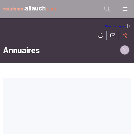
Aller à:
.allauch
tourisme
.com
Select Language
▼
Annuaires