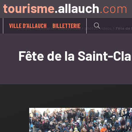
tourisme
.allauch
.com
Aller à:
VILLE D’ALLAUCH
BILLETTERIE
Accueil
information-transversale
photos-videos
Fête de 
Fête de la Saint-Cla