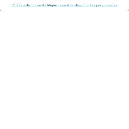
Politique de cookies
Politique de gestion des données personnelles
MAISON DU TOURISME
Pôle Culturel de l'Usine Électrique
164 Avenue du Général de Gaulle
13190 Allauch
HORAIRES D’OUVERTURE
Ouvert du lundi au dimanche
Juin à Septembre : 9h à 12h30 et 14h à 18h
Octobre à mai : 9h à 12h et 13h30 à 18h