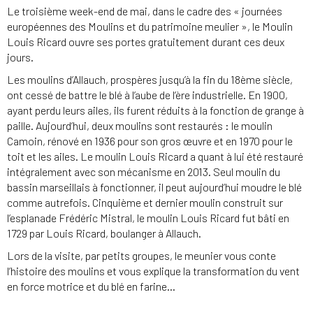
Le troisième week-end de mai, dans le cadre des « journées
européennes des Moulins et du patrimoine meulier », le Moulin
Louis Ricard ouvre ses portes gratuitement durant ces deux
jours.
Les moulins d’Allauch, prospères jusqu’à la fin du 18ème siècle,
ont cessé de battre le blé à l’aube de l’ère industrielle. En 1900,
ayant perdu leurs ailes, ils furent réduits à la fonction de grange à
paille. Aujourd’hui, deux moulins sont restaurés : le moulin
Camoin, rénové en 1936 pour son gros œuvre et en 1970 pour le
toit et les ailes. Le moulin Louis Ricard a quant à lui été restauré
intégralement avec son mécanisme en 2013. Seul moulin du
bassin marseillais à fonctionner, il peut aujourd’hui moudre le blé
comme autrefois. Cinquième et dernier moulin construit sur
l’esplanade Frédéric Mistral, le moulin Louis Ricard fut bâti en
1729 par Louis Ricard, boulanger à Allauch.
Lors de la visite, par petits groupes, le meunier vous conte
l’histoire des moulins et vous explique la transformation du vent
en force motrice et du blé en farine…