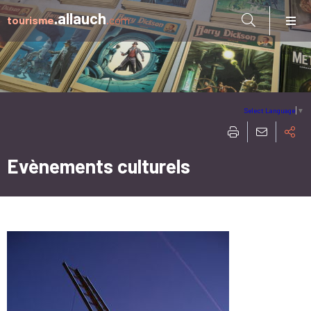
Aller à:
.allauch
tourisme
.com
Select Language
▼
Evènements culturels