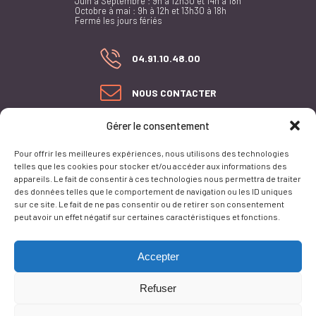
Juin à Septembre : 9h à 12h30 et 14h à 18h
Octobre à mai : 9h à 12h et 13h30 à 18h
Fermé les jours fériés
04.91.10.48.00
NOUS CONTACTER
Gérer le consentement
PLAN DU SITE
ACCESSIBILITÉ
Pour offrir les meilleures expériences, nous utilisons des technologies
CONFORMITÉ AU RGAA
telles que les cookies pour stocker et/ou accéder aux informations des
MENTIONS LÉGALES
appareils. Le fait de consentir à ces technologies nous permettra de traiter
POLITIQUE DE GESTION
des données telles que le comportement de navigation ou les ID uniques
DES DONNÉES
sur ce site. Le fait de ne pas consentir ou de retirer son consentement
PERSONNELLES
peut avoir un effet négatif sur certaines caractéristiques et fonctions.
GESTION DES COOKIES
Accepter
Refuser
Ce site est protégé par reCAPTCHA et la
politique de vie privée
et les
termes de