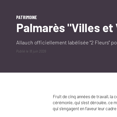
PATRIMOINE
Palmarès "Villes et 
Allauch officiellement labélisée "2 Fleurs" po
Publié le
18 juin 2026
Fruit de cinq années de travail, la c
cérémonie, qui s’est déroulée, ce ma
qui s’engagent en faveur leur cadre