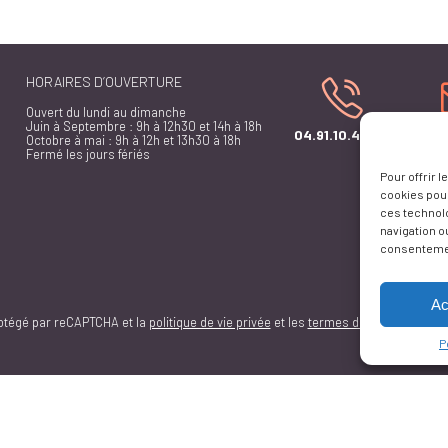
HORAIRES D’OUVERTURE
Ouvert du lundi au dimanche
Juin à Septembre : 9h à 12h30 et 14h à 18h
04.91.10.48.00
Octobre à mai : 9h à 12h et 13h30 à 18h
CO
Fermé les jours fériés
Pour offrir 
cookies pour
ces technol
navigation ou
consentement
Ac
rotégé par reCAPTCHA et la
politique de vie privée
et les
termes de service
Google
P