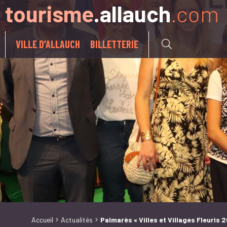
tourisme
.allauch
.com
Aller à:
VILLE D’ALLAUCH
BILLETTERIE
Accueil
Actualités
Palmarès « Villes et Villages Fleuris 