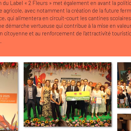
n du Label « 2 Fleurs » met également en avant la polit
 agricole, avec notamment la création de la future ferm
, qui alimentera en circuit-court les cantines scolaires à
ne démarche vertueuse qui contribue à la mise en valeur
on citoyenne et au renforcement de l’attractivité touristi
.