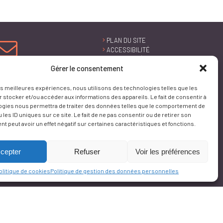
PLAN DU SITE
ACCESSIBILITÉ
CONFORMITÉ AU
RGAA
NOUS
Gérer le consentement
NTACTER
MENTIONS
LÉGALES
les meilleures expériences, nous utilisons des technologies telles que les
POLITIQUE DE
 stocker et/ou accéder aux informations des appareils. Le fait de consentir à
GESTION DES
ogies nous permettra de traiter des données telles que le comportement de
DONNÉES
PERSONNELLES
 les ID uniques sur ce site. Le fait de ne pas consentir ou de retirer son
GESTION DES
 peut avoir un effet négatif sur certaines caractéristiques et fonctions.
COOKIES
cepter
Refuser
Voir les préférences
 s'appliquent.
olitique de cookies
Politique de gestion des données personnelles