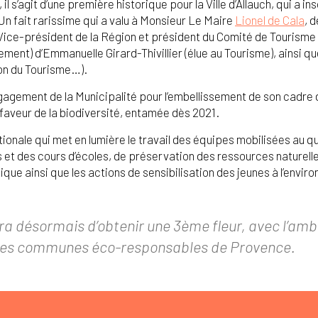
 s’agit d’une première historique pour la Ville d’Allauch, qui a i
Un fait rarissime qui a valu à Monsieur Le Maire
Lionel de Cala
, 
ice-président de la Région et président du Comité de Tourisme 
ement) d’Emmanuelle Girard-Thivillier (élue au Tourisme), ainsi 
n du Tourisme…).
gagement de la Municipalité pour l’embellissement de son cadre d
aveur de la biodiversité, entamée dès 2021.
nale qui met en lumière le travail des équipes mobilisées au q
et des cours d’écoles, de préservation des ressources naturelles
que ainsi que les actions de sensibilisation des jeunes à l’envi
era désormais d’obtenir une 3ème fleur, avec l’ambi
res communes éco-responsables de Provence.