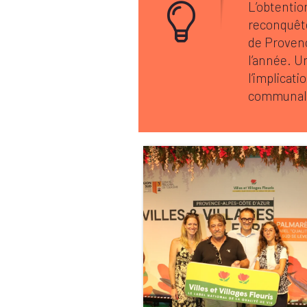
L’obtentio
reconquête
de Provence
l’année. U
l’implicati
communal